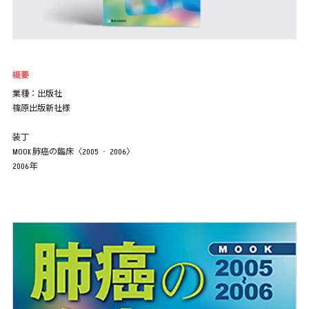
概要
業種：出版社
篠原出版新社様
装丁
MOOK 肺癌の臨床〈2005 ‐ 2006〉
2006年